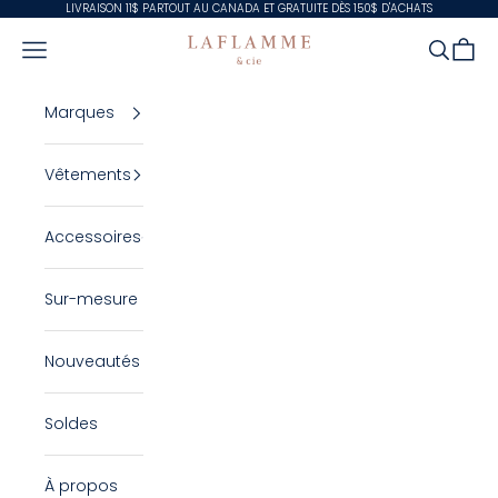
Passer au contenu
LIVRAISON 11$ PARTOUT AU CANADA ET GRATUITE DÈS 150$ D'ACHATS
Laflamme & Cie
Ouvrir la navigation
Ouvrir la
Voir l
Marques
Vêtements
Accessoires
Sur-mesure
Nouveautés
Soldes
À propos