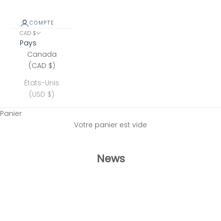
COMPTE
CAD $
Pays
Canada
(CAD $)
États-Unis
(USD $)
Panier
Votre panier est vide
News
Le vrai sur-mesure fait au Québec
Le retour du sur-mesure fait au Québec En association