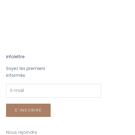
avec la maison Jack Victor de Montréal, Laflamme & Cie
réintègre le sur-mesure. Un produit 100% québécois fait
ici pour les gens d'ici avec...
En savoir plus
Infolettre
Soyez les premiers
informés
.
S'INSCRIRE
Nous rejoindre