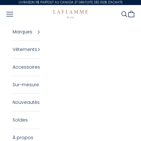
Passer au contenu
LIVRAISON 11$ PARTOUT AU CANADA ET GRATUITE DÈS 150$ D'ACHATS
Laflamme & Cie
Ouvrir la navigation
Ouvrir la
Voir l
Marques
Vêtements
Accessoires
Sur-mesure
Nouveautés
Soldes
À propos