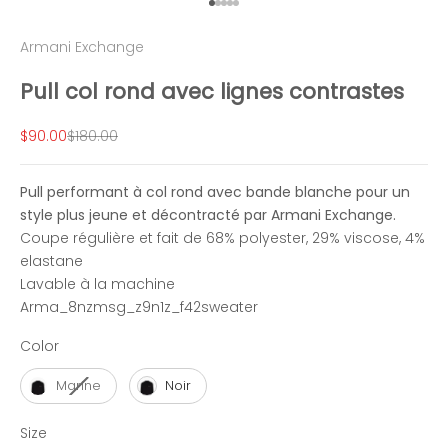
Aller à l'élément 1
Aller à l'élément 2
Aller à l'élément 3
Aller à l'élément 4
Aller à l'élément 5
Armani Exchange
Pull col rond avec lignes contrastes
Prix de vente
Prix normal
$90.00
$180.00
Pull performant à col rond avec bande blanche pour un
style plus jeune et décontracté par Armani Exchange.
Coupe régulière et f
ait de 68% polyester, 29% viscose, 4%
elastane
Lavable à la machine
Arma_8nzmsg_z9n1z_f42sweater
Color
Color
Marine
Noir
Size
Size