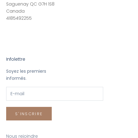
Saguenay QC G7H 1S8
Canada
4185492255
Infolettre
Soyez les premiers
informés
.
S'INSCRIRE
Nous rejoindre