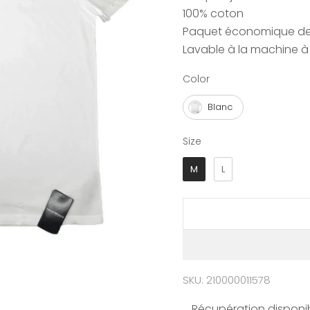
100% coton
Paquet économique de 3
Lavable à la machine à 
Color
Color
Blanc
Size
Size
M
L
SKU: 210000011578
Récupération disponib