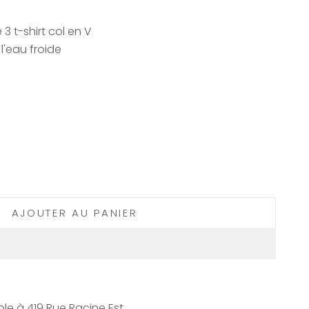
 t-shirt col en V
l'eau froide
AJOUTER AU PANIER
le à 419 Rue Racine Est