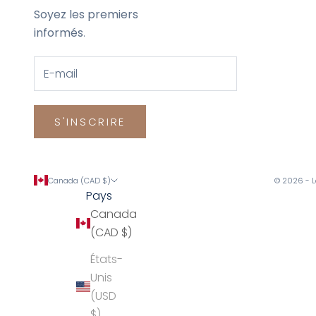
Soyez les premiers
informés
.
S'INSCRIRE
Canada (CAD $)
© 2026 - 
Pays
Canada
(CAD $)
États-
Unis
(USD
$)