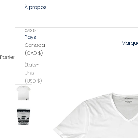
À propos
CAD $
Pays
Marqu
Canada
(CAD $)
Panier
États-
Unis
(USD $)