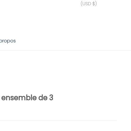
(USD $)
 propos
n ensemble de 3