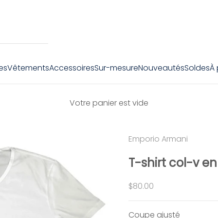
es
Vêtements
Accessoires
Sur-mesure
Nouveautés
Soldes
À
Votre panier est vide
Emporio Armani
T-shirt col-v e
Prix de vente
$80.00
Coupe ajusté