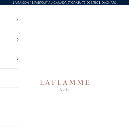
LIVRAISON 11$ PARTOUT AU CANADA ET GRATUITE DÈS 150$ D'ACHATS
Laflamme & Cie