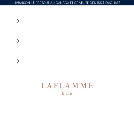
LIVRAISON 11$ PARTOUT AU CANADA ET GRATUITE DÈS 150$ D'ACHATS
Laflamme & Cie