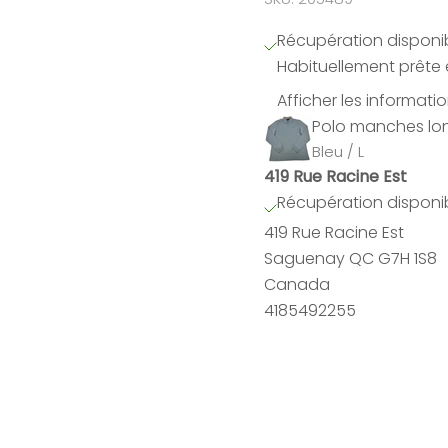
Récupération disponib
Habituellement prête 
Afficher les informati
Polo manches lo
Bleu / L
419 Rue Racine Est
Récupération disponib
419 Rue Racine Est
Saguenay QC G7H 1S8
Canada
4185492255