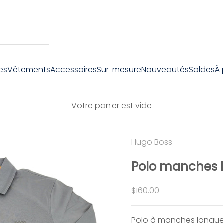
es
Vêtements
Accessoires
Sur-mesure
Nouveautés
Soldes
À
Votre panier est vide
Hugo Boss
Polo manches 
Prix de vente
$160.00
Polo à manches longues