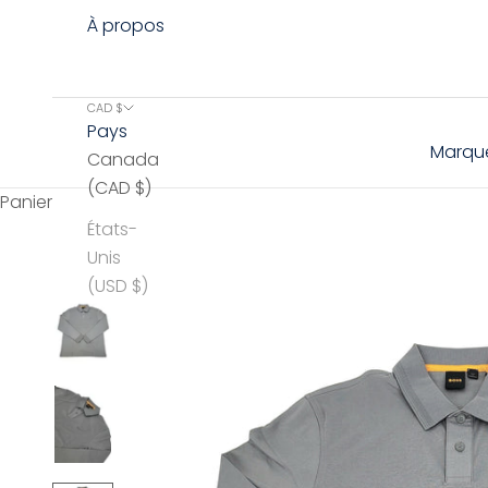
À propos
CAD $
Pays
Marqu
Canada
(CAD $)
Panier
États-
Unis
(USD $)