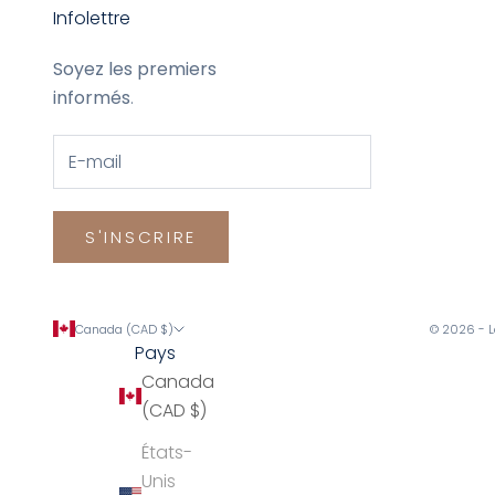
Infolettre
Soyez les premiers
informés
.
S'INSCRIRE
Canada (CAD $)
© 2026 - 
Pays
Canada
(CAD $)
États-
Unis