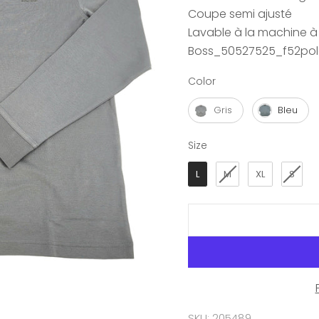
Coupe semi ajusté
Lavable à la machine à 
Boss_50527525_f52po
Color
Color
Gris
Bleu
Size
Size
L
M
XL
S
SKU: 205489