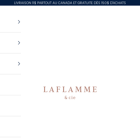
LIVRAISON 11$ PARTOUT AU CANADA ET GRATUITE DÈS 150$ D'ACHATS
Laflamme & Cie