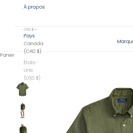
À propos
CAD $
Pays
Marqu
Canada
(CAD $)
Panier
États-
Unis
(USD $)