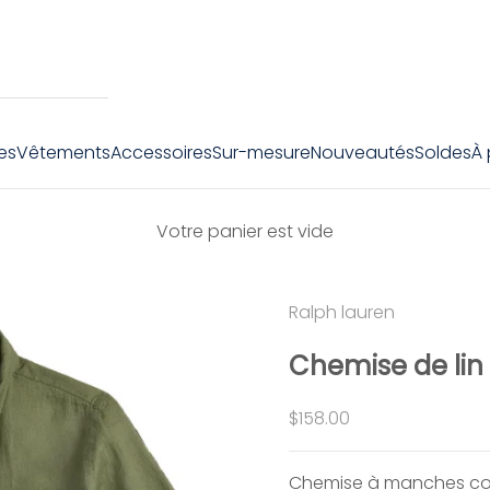
es
Vêtements
Accessoires
Sur-mesure
Nouveautés
Soldes
À
Votre panier est vide
Ralph lauren
Chemise de lin
Prix de vente
$158.00
Chemise à manches cou