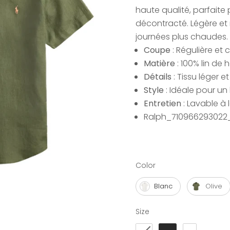
haute qualité, parfaite p
décontracté. Légère et r
journées plus chaudes.
Coupe
: Régulière et 
Matière
: 100% lin de 
Détails
: Tissu léger et
Style
: Idéale pour un
Entretien
: Lavable à 
Ralph_710966293022_
Color
Color
Blanc
Olive
Size
Size